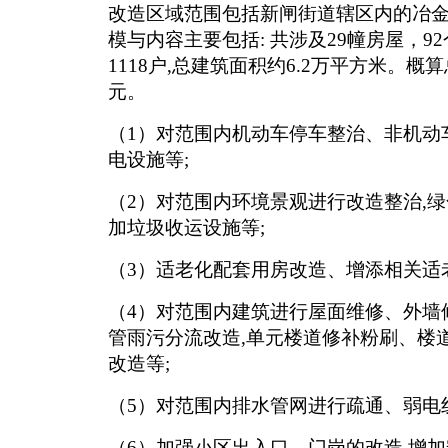
改造区域范围包括新闸街道辖区内的冶
模与内容主要包括
: 共涉及29幢房屋，9
1118户,总建筑面积约6.2万平方米。概算总
元。
（
1）对范围内机动车停车整治、非机动
电设施等;
（
2）对范围内环境景观进行改造整治,绿化
加垃圾收运设施等;
（
3）适老化配套用房改造、增添相关适
（
4）对范围内建筑进行屋面维修、外墙
管雨污分流改造,单元楼道修补粉刷、楼
改造等;
（
5）对范围内排水管网进行疏通、弱电
（
6）加强小区出入口、门岗的改造,增