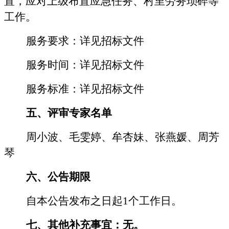
置，应对上级布置应急任务、村里劳务琐碎等
工作
。
服务要求
：详见
招标文件
服务时间
：详见
招标文件
服务标准
：详见
招标文件
五、评审专家名单
周小波、毛雯婷、牟杏妹、
张燕媛
、
周芳
琴
六
、公告期限
自本公告发布之日起
1个工作日。
七、其他补充事宜：无。