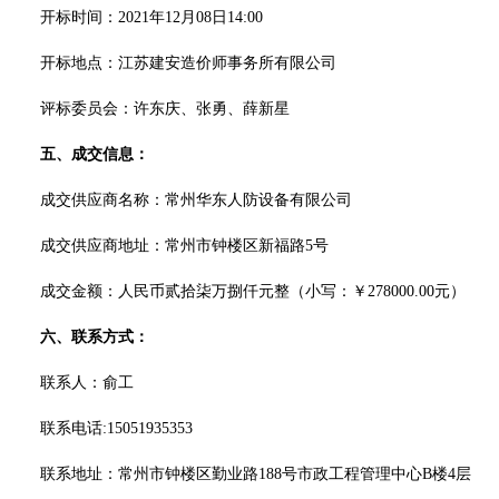
开标
时间：
20
21
年
12
月
08
日
14:00
开标
地点：
江苏建安造价师事务所有限公司
评标委员会：
许东庆
、
张勇
、
薛新星
五
、
成交
信息：
成交
供应商名称：
常州华东人防设备有限公司
成交
供应商地址：
常州市钟楼区
新福路
5号
成交
金额：人民币
贰拾柒万捌仟
元整
（小写：￥
278000.00
元）
六
、联系方式：
联系人：
俞
工
联系电话
:
15051935353
联系地址：
常州市钟楼区勤业路
188号市政工程管理中心B楼4层