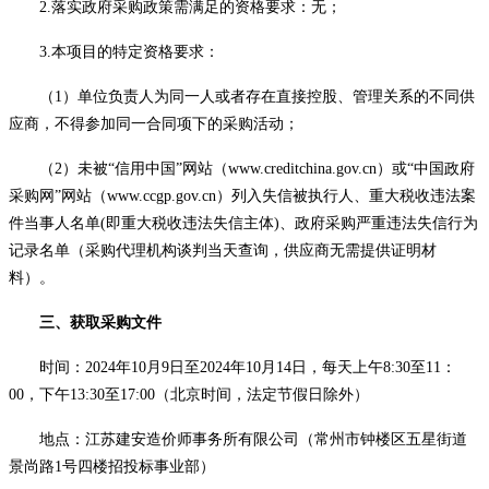
2.落实政府采购政策需满足的资格要求：
无；
3.本项目的特定资格要求：
（
1
）单位负责人为同一人或者存在
直接
控股、管理关系的不同供
应商，不得参加同一合同项下的采购活动；
（
2
）未被
“信用中国”网站（www.creditchina.gov.cn）或“中国政府
采购网”网站（www.ccgp.gov.cn）列入失信被执行人、重大税收违法案
件当事人名单(即重大税收违法失信主体)、政府采购严重违法失信行为
记录名单（采购代理机构谈判当天查询，供应商无需提供证明材
料）
。
三、获取采购文件
时间：
2024年
10
月
9
日至
2024年
10
月
14
日
，每天上午
8:30至11：
00，下午13:30至17:00（北京时间，法定节假日除外）
地点：
江苏建安造价师事务所有限公司（常州市钟楼区五星街道
景尚路
1号四楼招投标事业部）