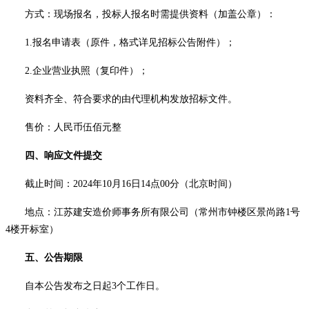
方式
：
现场报名，
投标人报名时需提供资料（加盖公章）：
1.
报名申请表（原件，格式详见招标公告附件）；
2.
企业营业执照（复印件）；
资料齐全、符合要求的由代理机构发放招标文件。
售价：人民币伍佰元整
四、响应文件提交
截止时间：
2024年10月16
日
14
点
00
分（北京时间）
地点：
江苏建安造价师事务所有限公司
（
常州市钟楼区景尚路
1号
4楼
开标室
）
五、公告期限
自本公告发布之日起
3个工作日。