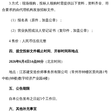
3.方式：
现场领购，投标人领购时需提供以下资料，资料齐全、符
合要求的由代理机构发放招标文件。
（
1）报名表（原件，加盖公章）；
（
2）营业执照或法人登记证书（复印件，加盖公章）；
4.售价：
人民币伍佰元整
四、提交投标文件
截止时间、开标时间和地点
202
6
年
6
月
4
日
14点00分
（北京时间）
地点：
江苏建安造价师事务所有限公司
（
常州市钟楼区景尚路
1号
中欧(钟楼)数字经济产业园4楼
）
五、公告期限
自本公告发布
之
日起
5个工作日。
六、其他补充事宜