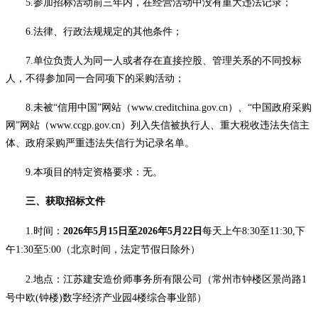
5.参加招标活动前三年内，在经营活动中没有重大违法记录；
6.法律、行政法规规定的其他条件；
7.单位负责人为同一人或者存在直接控股、管理关系的不同投标
人，不得参加同一合同项下的采购活动；
8.未被“信用中国”网站（www.creditchina.gov.cn）、“中国政府采购
网”网站（www.ccgp.gov.cn）列入失信被执行人、重大税收违法失信主
体、政府采购严重违法失信行为记录名单。
9.本项目的特定资格要求：无。
三、获取招标文件
1.时间
：
202
6
年
5
月
15
日至
202
6
年
5
月
22
日
每天上午
8:30至11:30,下
午1:30至5:00（北京时间，法定节假日除外）
2.地点：
江苏建安造价师事务所有限公司
（
常州市钟楼区景尚路
1
号中欧(钟楼)数字经济产业园4楼
综合事业部
）