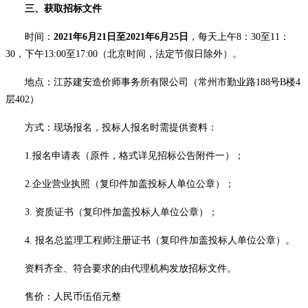
三、获取招标文件
时间：
2021
年6月21日至
2021
年6月25日
，每天上午
8
：
30
至
11
：
30
，下午
13:00
至
17:00
（北京时间，法定节假日除外）
。
地点：江苏建安造价师事务所有限公司（常州市勤业路
188
号
B
楼
4
层
402
）
方式：现场报名，投标人报名时需提供资料：
1.
报名申请表（原件，格式详见招标公告附件一）；
2.
企业营业执照（复印件加盖投标人单位公章）；
3. 资质证书（复印件加盖投标人单位公章）；
4.
报名总监理工程师注册证书（复印件加盖投标人单位公章）。
资料齐全、符合要求的由代理机构发放招标文件。
售价：人民币伍佰元整