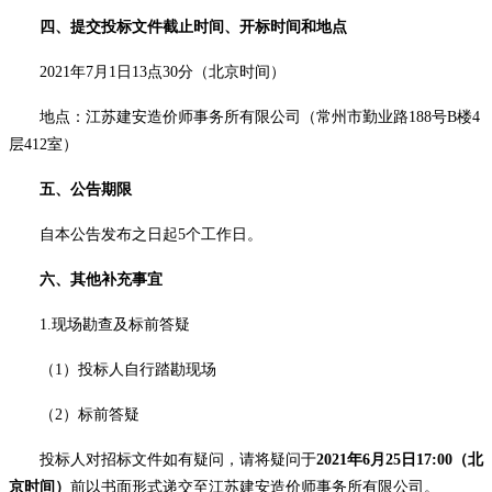
四、提交投标文件截止时间、开标时间和地点
2021
年
7
月
1
日13点
30
分（北京时间）
地点：江苏建安造价师事务所有限公司（常州市勤业路
188
号
B
楼
4
层412室）
五、公告期限
自本公告发布之日起
5
个工作日。
六、其他补充事宜
1.
现场勘查及标前答疑
（
1
）投标人自行踏勘现场
（
2
）标前答疑
投标人对招标文件如有疑问，请将疑问于
2021
年6月25日
17:00
（北
京时间）
前以书面形式递交至江苏建安造价师事务所有限公司。